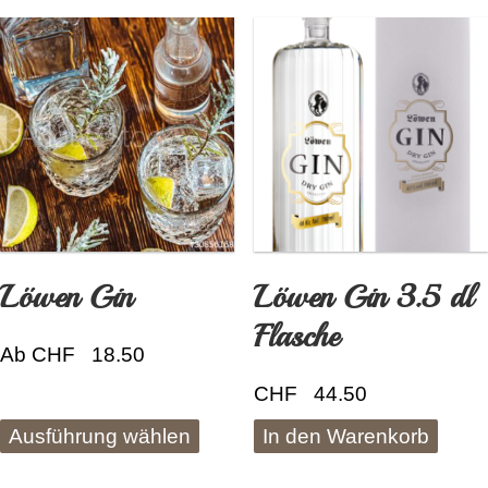
Löwen Gin
Löwen Gin 3.5 dl
Flasche
Ab
CHF
18.50
Dieses
CHF
44.50
Produkt
weist
Ausführung wählen
In den Warenkorb
mehrere
Varianten