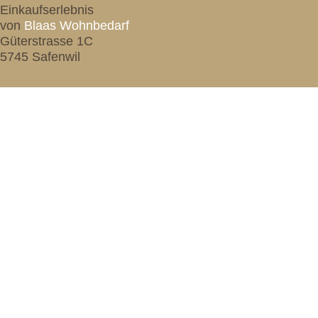
Einkaufserlebnis
von
Blaas Wohnbedarf
Güterstrasse 1C
5745 Safenwil
Tel:
062 797 72 51
Fax: 062 797 74 80
Mail:
info@blaas.ch
Mo. Do. Fr. Geschlossen
Di. + Mi. 08:00-12:00 & 13:30-18:00
Samstag 08:00-12:00
Termine jeder Zeit nach Tel. Anmeldung