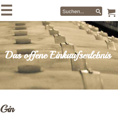
☰
Das offene Einkaufserlebnis
Gin