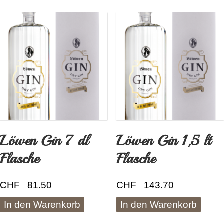
auf.
Die
Optionen
können
auf
der
Produktseite
gewählt
werden
Löwen Gin 7 dl
Löwen Gin 1,5 lt
Flasche
Flasche
CHF
81.50
CHF
143.70
In den Warenkorb
In den Warenkorb